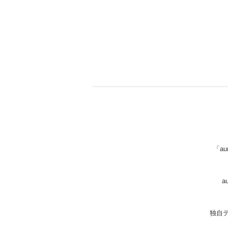
「au
a
独自