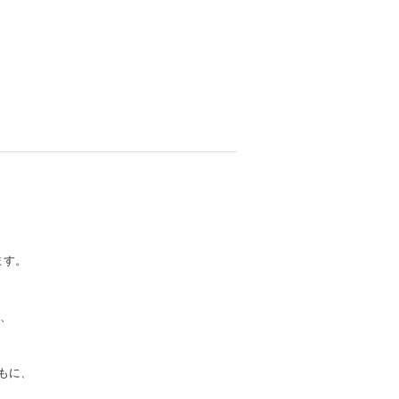
します。
り、
もに、