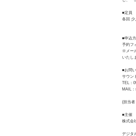
し、『S
■定員
各回 
■申込
予約フ
※メー
いたし
■お問
サウン
TEL：05
MAIL：s
(担当者
■主催
株式会
デジタ