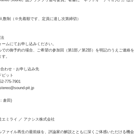
tereo Sound』誌グランプリ選考委員。著書に『ネットオーディオ入門』ほ
少人数制（※先着順です、定員に達し次第締切）
方法
ォームにてお申し込みください。
ルでの御予約の場合、ご希望の参加回（第1部／第2部）を明記のうえご連絡
ます。
い合わせ・お申し込み先
ドピット
2-775-7901
tereo@sound-pit.jp
：倉田)
社エミライ ／ アクシス株式会社
ルファイル再生の最前線を、評論家の解説とともに深くご体感いただける機会