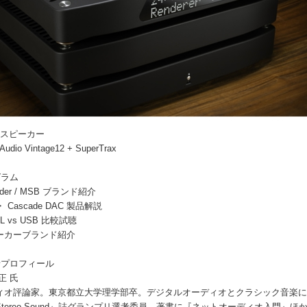
 スピーカー
udio Vintage12 + SuperTrax
グラム
nder / MSB ブランド紹介
・ Cascade DAC 製品解説
SL vs USB 比較試聴
ーカーブランド紹介
者プロフィール
正 氏
ィオ評論家。東京都立大学理学部卒。デジタルオーディオとクラシック音楽に