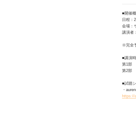
■開催
日程：2
会場：
講演者：
※完全
■講演
第1部 
第2部 
■試聴
・auren
https://