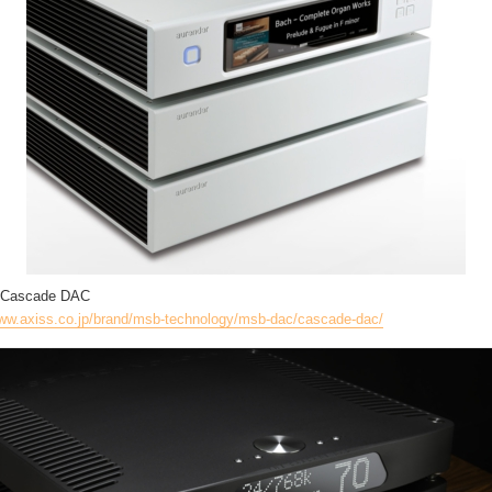
Cascade DAC
www.axiss.co.jp/brand/msb-technology/msb-dac/cascade-dac/