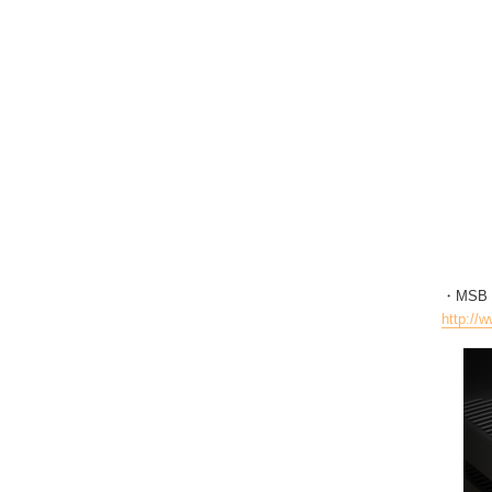
・MSB 
http://