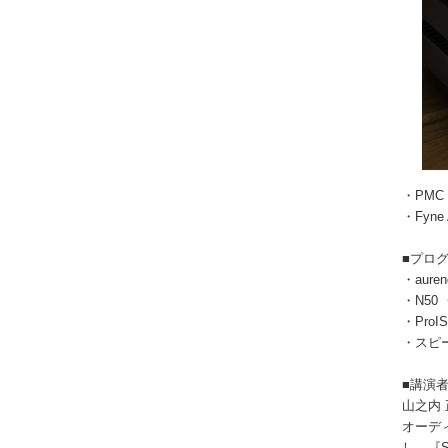
・PMC
・Fyne A
■プロ
・aure
・N50 
・ProI
・スピ
■講演
山之内 
オーデ