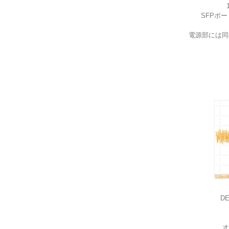
SFPポ
電源部には同
D
オ