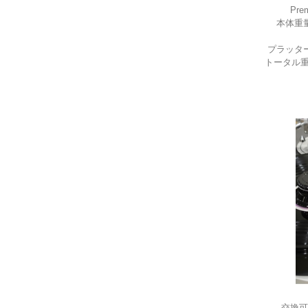
Pr
本体重
プラッタ
トータル重
交換可