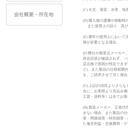
(C) 火災、落雷、水害
(D) 購入後の運搬や移
また使用上の誤り、及び
(E) 通常の使用上におい
換が必要となる場合。
(F) 弊社や製造元メー
具合症状が確認されず、一
店点検で原因が特定できず
ど)、また製品の仕様範囲
を、ご請求させて頂く場合
(G) 上記(F)項目より
合に、お客様より見込み修
工賃・送料等）は全てお客
(H) 製造メーカー、正
きない場合、また製品の仕
害・間接損害・特別損害・
た逸失利益・交換費用・デ