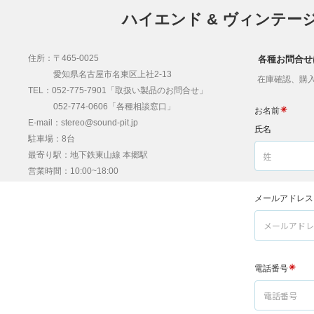
ハイエンド & ヴィンテー
住所：〒465-0025
各種お問合せ
愛知県名古屋市名東区上社2-13
在庫確認、購入
TEL：052-775-7901「取扱い製品のお問合せ」
052-774-0606「各種相談窓口」
E-mail：stereo@sound-pit.jp
駐車場：8台
最寄り駅：地下鉄東山線 本郷駅
営業時間：10:00~18:00
定休日：水、木曜日
※当店は完全予約制ではありませんが、製品試聴
をご希望の場合は事前予約をお勧めしておりま
す。どうぞお気軽にご予約下さい。