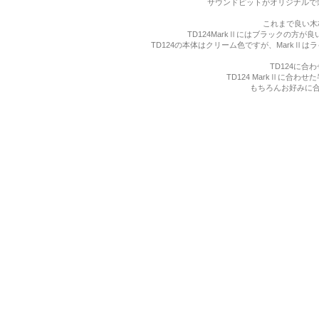
サウンドピットがオリジナルで製
これまで良い木
TD124MarkⅡにはブラックの方
TD124の本体はクリーム色ですが、Mark
TD124に
TD124 MarkⅡに合
もちろんお好みに